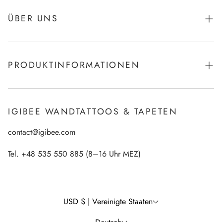
ÜBER UNS
Über Igibee
PRODUKTINFORMATIONEN
Von Kids for Kids - Charity-Aktion
Zahlungen
Wie bringt man Igibee-Aufkleber an?
Datenschutzrichtlinie
IGIBEE WANDTATTOOS & TAPETEN
Ökologische Drucktechnologie
Rückgaberecht
contact@igibee.com
Häufig gestellte Fragen
Lieferung
Tapetenmaterialien
Tel. +48 535 550 885 (8–16 Uhr MEZ)
Impressum
Kundengalerie – Unsere Produkte im echten Leben
Widerrufsrecht
Wall Decal Tips & Ideas
USD $ | Vereinigte Staaten